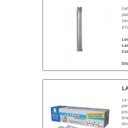
Cet
pla
oeu
à t
Lo
Lar
Co
Dis
L
La 
per
pou
(tr
str