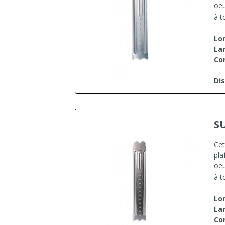
oeu
à t
Lo
Lar
Co
Dis
S
Cet
pla
oeu
à t
Lo
Lar
Co