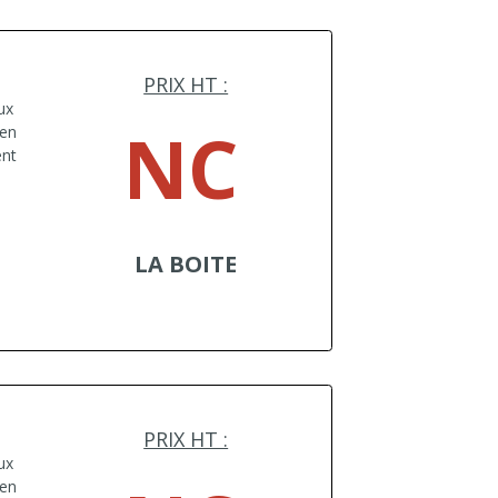
PRIX HT :
ux
NC
 en
ent
LA BOITE
PRIX HT :
ux
 en