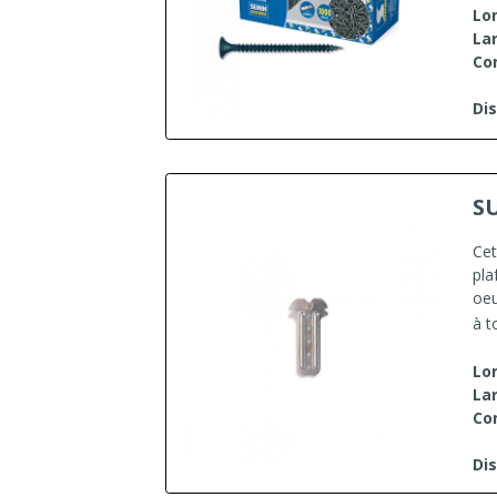
Lo
Lar
Co
Dis
S
Cet
pla
oeu
à t
Lo
Lar
Co
Dis