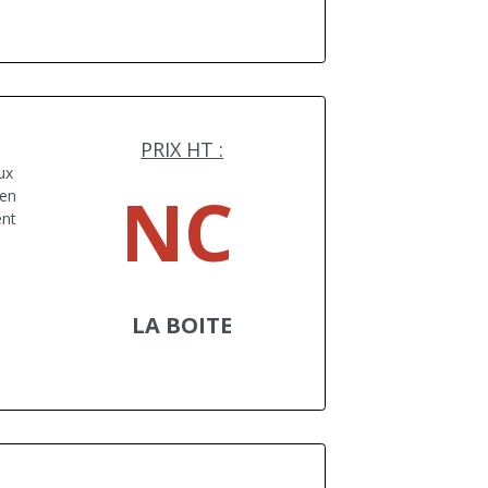
PRIX HT :
ux
NC
 en
ent
LA BOITE