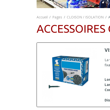
Accueil
Pages
CLOISON / ISOLATION
ACCESSOIRES
V
La 
fix
Lo
Lar
Co
Dis