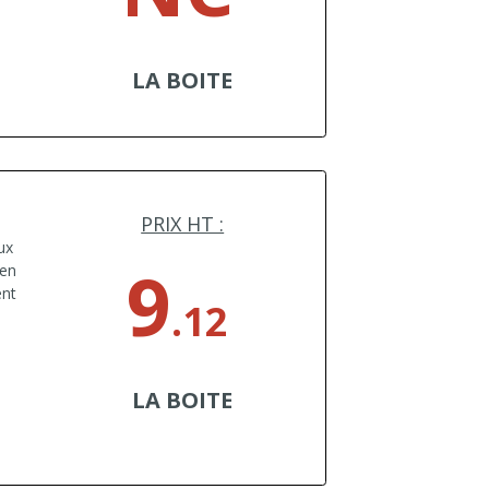
LA BOITE
PRIX HT :
ux
9
 en
ent
.12
LA BOITE