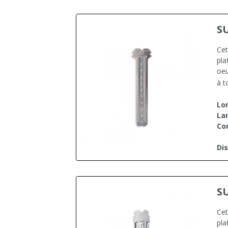
S
Cet
pla
oeu
à t
Lo
Lar
Co
Dis
S
Cet
pla