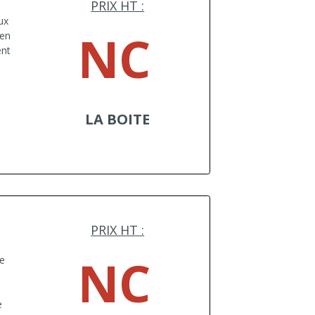
PRIX HT :
ux
NC
 en
ent
LA BOITE
PRIX HT :
NC
te
e
e