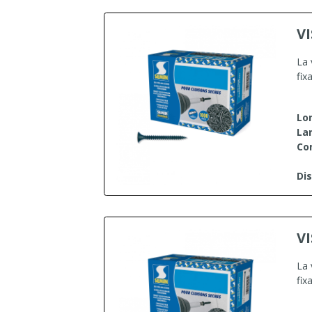
V
La 
fix
Lo
Lar
Co
Dis
V
La 
fix