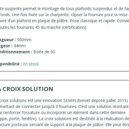
te suspente permet le montage de tous plafonds suspendus et de fa
fonds. Une fois fixée sur la charpente, clipser la fourrure pour la mise
vre d'un plafond en plaque de plâtre. Pose classique et rapide. Convi
outes les fourrures 45 du marché (certification)
ngueur :
500mm
geur :
44mm
nditionnement :
Boite de 50
ponibilité :
En stock
A CROIX SOLUTION
croix solutions est une innovation SEMIN (brevet déposé juillet 2015)
mettant de connecter jusqu’à 3 fourrures. C’est une solution résistan
r renforcer l’ossature ou incorporer un élément dans cette dernière
appe, porte, fenêtre). La croix solutions est destinée à la réalisation d
ucture porteuse servant de support à la plaque de plâtre. Elle peut êtr