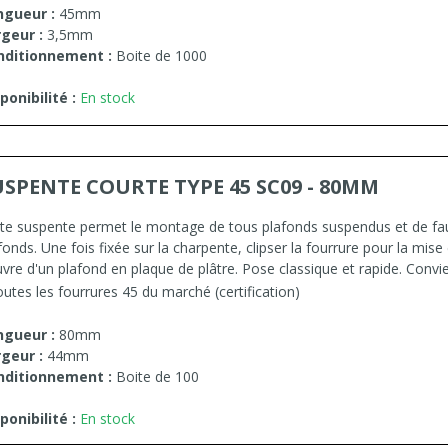
ngueur :
45mm
geur :
3,5mm
nditionnement :
Boite de 1000
ponibilité :
En stock
USPENTE COURTE TYPE 45 SC09 - 80MM
te suspente permet le montage de tous plafonds suspendus et de fa
fonds. Une fois fixée sur la charpente, clipser la fourrure pour la mise
vre d'un plafond en plaque de plâtre. Pose classique et rapide. Convi
outes les fourrures 45 du marché (certification)
ngueur :
80mm
geur :
44mm
nditionnement :
Boite de 100
ponibilité :
En stock