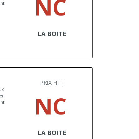
NC
ent
LA BOITE
PRIX HT :
ux
NC
 en
ent
LA BOITE