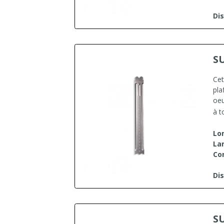
Dis
S
Cet
pla
oeu
à t
Lo
Lar
Co
Dis
S