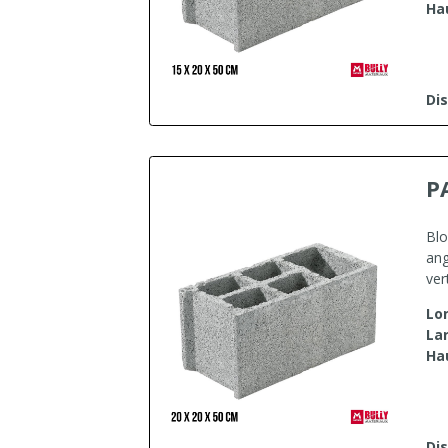
Ha
Dis
P
Blo
ang
ver
Lo
La
Ha
Dis