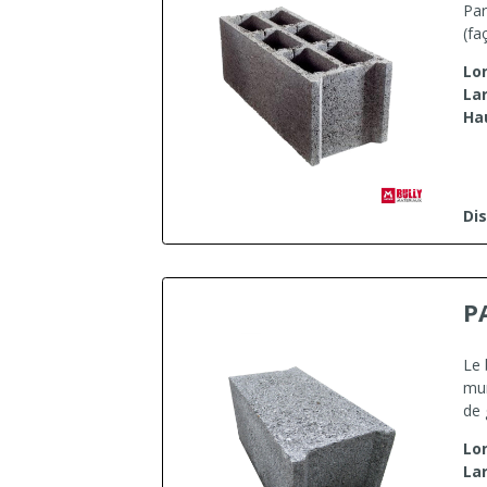
Par
(fa
Lo
La
Ha
Dis
P
Le 
mur
de 
Lo
La