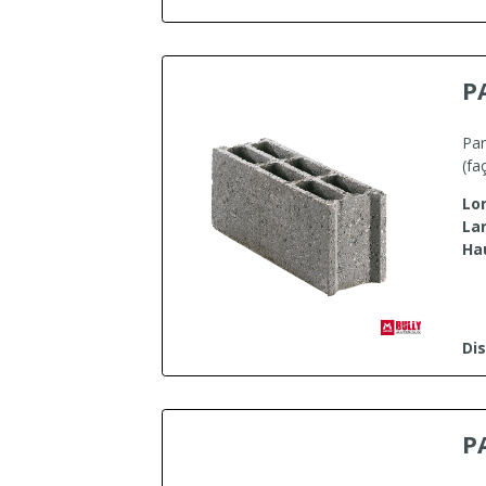
P
Par
(fa
Lo
La
Ha
Dis
P