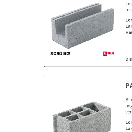
Le 
res
Lo
La
Ha
Dis
P
Blo
ang
ver
Lo
La