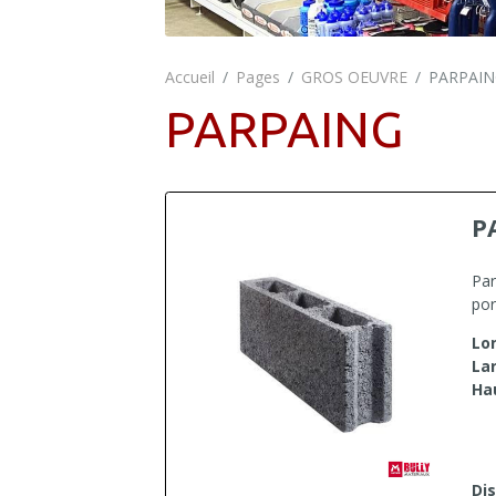
Accueil
Pages
GROS OEUVRE
PARPAI
PARPAING
P
Par
por
Lo
La
Ha
Dis