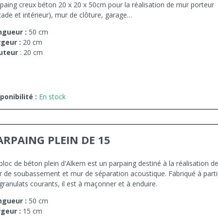
paing creux béton 20 x 20 x 50cm pour la réalisation de mur porteur
çade et intérieur), mur de clôture, garage…
ngueur :
50 cm
rgeur :
20 cm
uteur
: 20 cm
ponibilité :
En stock
ARPAING PLEIN DE 15
bloc de béton plein d'Alkern est un parpaing destiné à la réalisation d
 de soubassement et mur de séparation acoustique. Fabriqué à parti
granulats courants, il est à maçonner et à enduire.
ngueur :
50 cm
rgeur :
15 cm