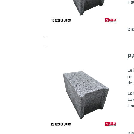
Ha
Dis
P
Le 
mur
de 
Lo
La
Ha
Dis