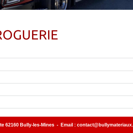
ROGUERIE
e 62160 Bully-les-Mines - Email : contact@bullymateriaux.f